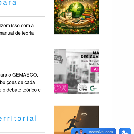
para
izem isso com a
manual de teoria
 para o GEMAECO,
ibuições de cada
 o debate teórico e
ritorial