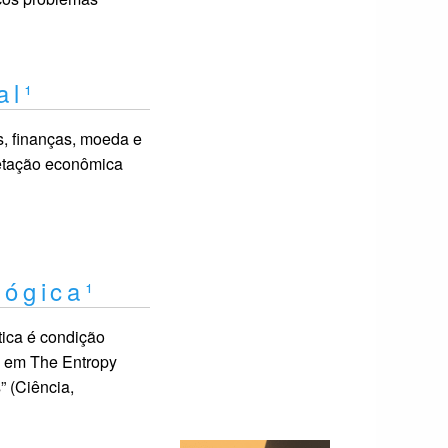
al¹
s, finanças, moeda e
pretação econômica
lógica¹
tica é condição
n em The Entropy
” (Ciência,