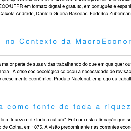
ECO/UFPR em formato digital e gratuito, em português e espan
Caixeta Andrade, Daniela Guerra Basedas, Federico Zuberman
o no Contexto da MacroEcono
ior parte de suas vidas trabalhando do que em qualquer outr
cia A crise socioecológica colocou a necessidade de revisã
 crescimento econômico, Produto Nacional, emprego ou trabalho
a como fonte de toda a rique
 a riqueza e de toda a cultura”. Foi com esta afirmação que se
o de Gotha, em 1875. A visão predominante nas correntes econ