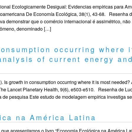
ional Ecologicamente Desigual: Evidencias empíricas para Amér
eroamericana De Economía Ecológica, 38(1), 43-68. Resenha 
 demonstrar que o comércio internacional é assimétrico, não
nômeno, denominado […]
onsumption occurring where i
nalysis of current energy and
25). Is growth in consumption occurring where it is most needed?
s. The Lancet Planetary Health, 9(6), e503-e510. Resenha de Lu
 pesquisa Este estudo de modelagem empírica investiga se
ica na América Latina
a que apresentamos o livro “Economia Ecológica na América Lat