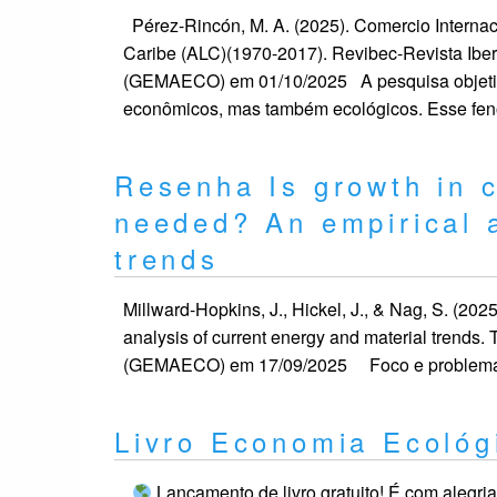
Pérez-Rincón, M. A. (2025). Comercio Internac
Caribe (ALC)(1970-2017). Revibec-Revista Ib
(GEMAECO) em 01/10/2025 A pesquisa objetiva
econômicos, mas também ecológicos. Esse fe
Resenha Is growth in c
needed? An empirical a
trends
Millward-Hopkins, J., Hickel, J., & Nag, S. (20
analysis of current energy and material trend
(GEMAECO) em 17/09/2025 Foco e problema de
Livro Economia Ecológ
Lançamento de livro gratuito! É com alegri