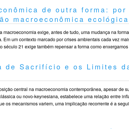
econômica de outra forma: por
são macroeconômica ecológica
da macroeconomia exige, antes de tudo, uma mudança na for
a. Em um contexto marcado por crises ambientais cada vez mais
do século 21 exige também repensar a forma como enxergamos
 de Sacrifício e os Limites d
posição central na macroeconomia contemporânea, apesar de su
clássica ou novo-keynesiana, estabelece uma relação entre infl
e os mecanismos variem, uma implicação recorrente é a seguin