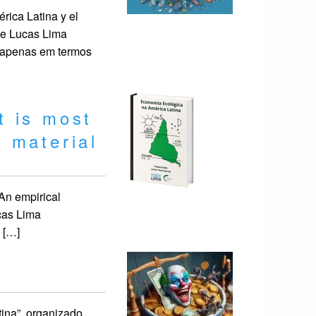
ica Latina y el
de Lucas Lima
 apenas em termos
t is most
 material
 An empirical
cas Lima
 […]
ina”, organizado