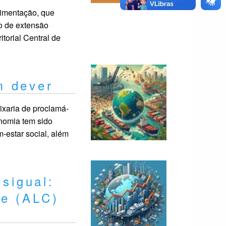
imentação, que
o de extensão
torial Central de
m dever
xaria de proclamá-
onomia tem sido
-estar social, além
sigual:
be (ALC)