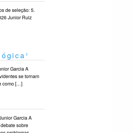
os de seleção: 5.
026 Junior Ruiz
lógica¹
unior Garcia A
evidentes se tornam
de como […]
Junior Garcia A
 debate sobre
cos problemas