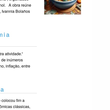
hol. A obra reúne
, Ivannia Bolaños
mia
a atividade.”
o de inúmeros
, inflação, entre
za
 colocou fim a
ômicas clássicas,