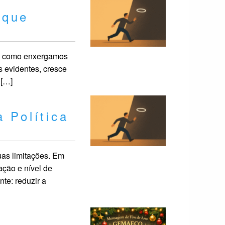
 que
ma como enxergamos
 evidentes, cresce
 […]
a Política
as limitações. Em
ação e nível de
te: reduzir a