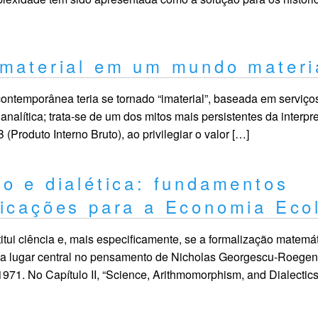
imaterial em um mundo materi
ontemporânea teria se tornado “imaterial”, baseada em serviço
 analítica; trata-se de um dos mitos mais persistentes da inter
 (Produto Interno Bruto), ao privilegiar o valor […]
o e dialética: fundamentos
licações para a Economia Eco
tui ciência e, mais especificamente, se a formalização matemá
upa lugar central no pensamento de Nicholas Georgescu-Roege
71. No Capítulo II, “Science, Arithmomorphism, and Dialectics