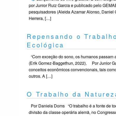
por Junior Ruiz Garcia e publicado pelo GEMA
pesquisadores (Aleida Azamar Alonso, Daniel 
Herrera, […]
Repensando o Trabalh
Ecológica
“Com exceção do sono, os humanos passam a ma
(Erik Gomez-Baggethun, 2022). Por Junior Gar
conceitos econômicos convencionais, tais como
outros. A […]
O Trabalho da Naturez
Por Daniela Doms “O trabalho é a fonte de toda
divisão da classe operária alemã, no Congress