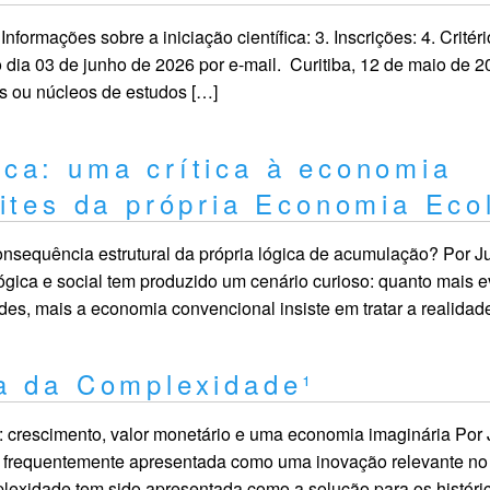
nformações sobre a iniciação científica: 3. Inscrições: 4. Critéri
 dia 03 de junho de 2026 por e-mail. Curitiba, 12 de maio de 2
s ou núcleos de estudos […]
ca: uma crítica à economia
ites da própria Economia Eco
onsequência estrutural da própria lógica de acumulação? Por J
lógica e social tem produzido um cenário curioso: quanto mais 
ades, mais a economia convencional insiste em tratar a realida
a da Complexidade¹
 crescimento, valor monetário e uma economia imaginária Por 
frequentemente apresentada como uma inovação relevante no
lexidade tem sido apresentada como a solução para os históri