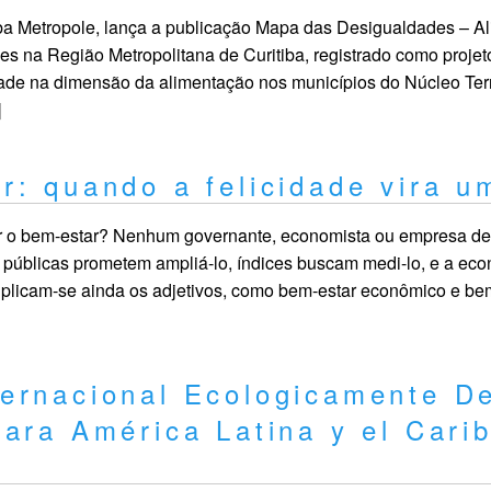
Metropole, lança a publicação Mapa das Desigualdades – Al
s na Região Metropolitana de Curitiba, registrado como projet
ade na dimensão da alimentação nos municípios do Núcleo Terri
]
r: quando a felicidade vira u
o bem-estar? Nenhum governante, economista ou empresa dei
s públicas prometem ampliá-lo, índices buscam medi-lo, e a ec
plicam-se ainda os adjetivos, como bem-estar econômico e bem
ernacional Ecologicamente De
ara América Latina y el Cari