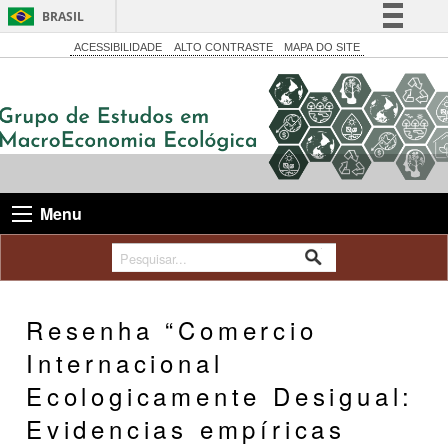
BRASIL
Simplifique!
ACESSIBILIDADE
ALTO CONTRASTE
MAPA DO SITE
Comunica BR
Participe
Acesso à informação
Legislação
Canais
Menu
Resenha “Comercio
Internacional
Ecologicamente Desigual:
Evidencias empíricas