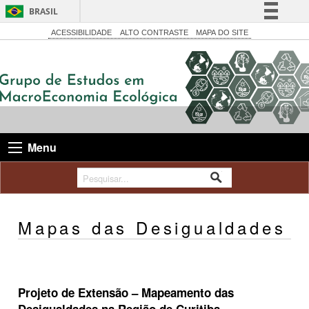
BRASIL
Simplifique!
ACESSIBILIDADE
ALTO CONTRASTE
MAPA DO SITE
Comunica BR
Participe
Acesso à informação
Legislação
Canais
Menu
Mapas das Desigualdades
Projeto de Extensão – Mapeamento das
Desigualdades na Região de Curitiba