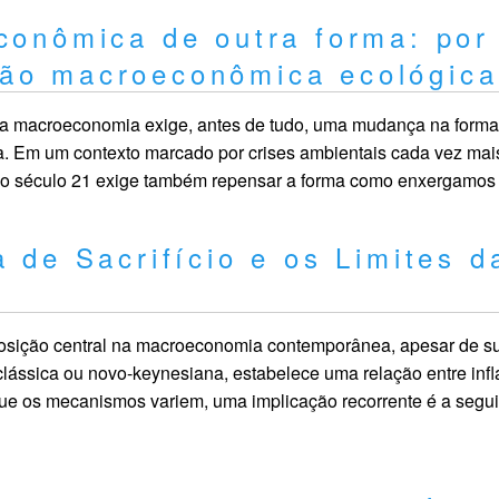
econômica de outra forma: por
são macroeconômica ecológica
da macroeconomia exige, antes de tudo, uma mudança na for
a. Em um contexto marcado por crises ambientais cada vez mais
do século 21 exige também repensar a forma como enxergamos
 de Sacrifício e os Limites d
posição central na macroeconomia contemporânea, apesar de su
clássica ou novo-keynesiana, estabelece uma relação entre infl
e os mecanismos variem, uma implicação recorrente é a seguin