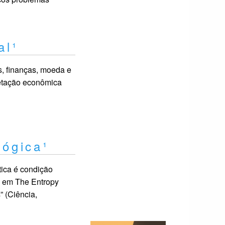
al¹
s, finanças, moeda e
pretação econômica
lógica¹
tica é condição
n em The Entropy
” (Ciência,