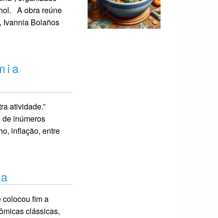
hol. A obra reúne
, Ivannia Bolaños
mia
a atividade.”
o de inúmeros
, inflação, entre
za
 colocou fim a
ômicas clássicas,