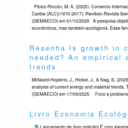
Pérez-Rincón, M. A. (2025). Comercio Internac
Caribe (ALC)(1970-2017). Revibec-Revista Ib
(GEMAECO) em 01/10/2025 A pesquisa objetiva
econômicos, mas também ecológicos. Esse fe
Resenha Is growth in c
needed? An empirical a
trends
Millward-Hopkins, J., Hickel, J., & Nag, S. (20
analysis of current energy and material trend
(GEMAECO) em 17/09/2025 Foco e problema de
Livro Economia Ecológ
Lançamento de livro gratuito! É com alegri