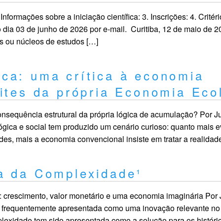
nformações sobre a iniciação científica: 3. Inscrições: 4. Critéri
 dia 03 de junho de 2026 por e-mail. Curitiba, 12 de maio de 2
s ou núcleos de estudos […]
ca: uma crítica à economia
ites da própria Economia Eco
onsequência estrutural da própria lógica de acumulação? Por J
lógica e social tem produzido um cenário curioso: quanto mais 
ades, mais a economia convencional insiste em tratar a realida
a da Complexidade¹
 crescimento, valor monetário e uma economia imaginária Por 
frequentemente apresentada como uma inovação relevante no
lexidade tem sido apresentada como a solução para os históri