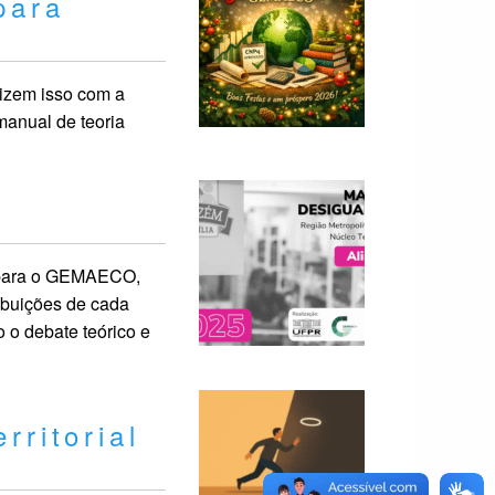
para
izem isso com a
manual de teoria
 para o GEMAECO,
ibuições de cada
 o debate teórico e
ritorial