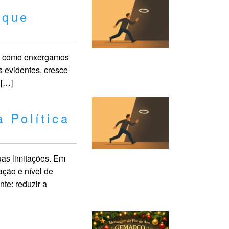
 que
ma como enxergamos
 evidentes, cresce
 […]
a Política
as limitações. Em
ação e nível de
te: reduzir a