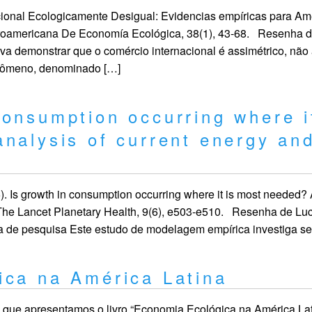
ional Ecologicamente Desigual: Evidencias empíricas para Amér
eroamericana De Economía Ecológica, 38(1), 43-68. Resenha 
 demonstrar que o comércio internacional é assimétrico, não
nômeno, denominado […]
onsumption occurring where i
nalysis of current energy and
25). Is growth in consumption occurring where it is most needed?
s. The Lancet Planetary Health, 9(6), e503-e510. Resenha de Lu
 pesquisa Este estudo de modelagem empírica investiga se
ica na América Latina
a que apresentamos o livro “Economia Ecológica na América Lat