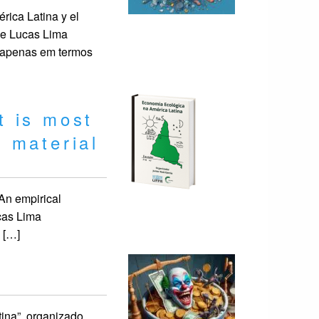
ica Latina y el
de Lucas Lima
 apenas em termos
t is most
 material
 An empirical
cas Lima
 […]
ina”, organizado