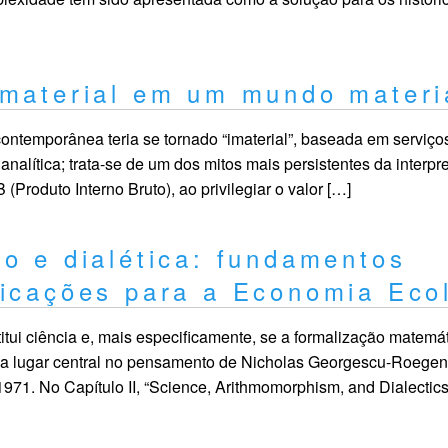
imaterial em um mundo materi
ontemporânea teria se tornado “imaterial”, baseada em serviço
 analítica; trata-se de um dos mitos mais persistentes da inter
 (Produto Interno Bruto), ao privilegiar o valor […]
o e dialética: fundamentos
licações para a Economia Eco
tui ciência e, mais especificamente, se a formalização matemá
upa lugar central no pensamento de Nicholas Georgescu-Roege
71. No Capítulo II, “Science, Arithmomorphism, and Dialectics