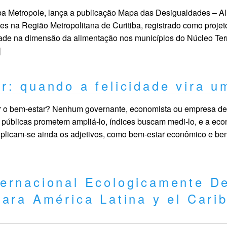
Metropole, lança a publicação Mapa das Desigualdades – Al
s na Região Metropolitana de Curitiba, registrado como projet
ade na dimensão da alimentação nos municípios do Núcleo Terri
]
r: quando a felicidade vira u
o bem-estar? Nenhum governante, economista ou empresa dei
s públicas prometem ampliá-lo, índices buscam medi-lo, e a ec
plicam-se ainda os adjetivos, como bem-estar econômico e bem
ernacional Ecologicamente De
ara América Latina y el Cari