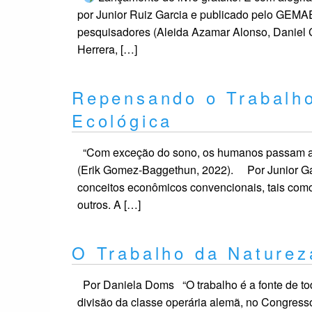
por Junior Ruiz Garcia e publicado pelo GEMA
pesquisadores (Aleida Azamar Alonso, Daniel 
Herrera, […]
Repensando o Trabalh
Ecológica
“Com exceção do sono, os humanos passam a ma
(Erik Gomez-Baggethun, 2022). Por Junior Gar
conceitos econômicos convencionais, tais como
outros. A […]
O Trabalho da Naturez
Por Daniela Doms “O trabalho é a fonte de toda
divisão da classe operária alemã, no Congress