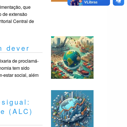
imentação, que
o de extensão
torial Central de
m dever
xaria de proclamá-
onomia tem sido
-estar social, além
sigual:
be (ALC)