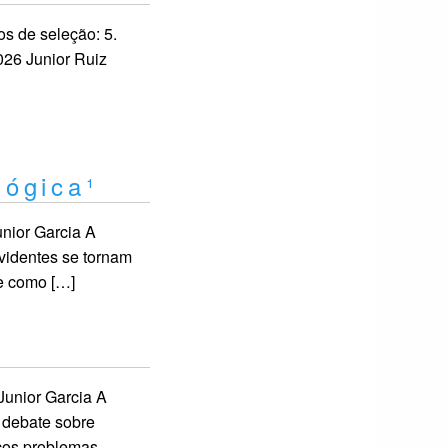
os de seleção: 5.
026 Junior Ruiz
lógica¹
unior Garcia A
evidentes se tornam
de como […]
Junior Garcia A
 debate sobre
cos problemas