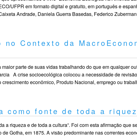
ECO/UFPR em formato digital e gratuito, em português e espan
Caixeta Andrade, Daniela Guerra Basedas, Federico Zuberman
o no Contexto da MacroEcono
ior parte de suas vidas trabalhando do que em qualquer outr
cia A crise socioecológica colocou a necessidade de revisã
 crescimento econômico, Produto Nacional, emprego ou trabalho
a como fonte de toda a rique
 a riqueza e de toda a cultura”. Foi com esta afirmação que se
o de Gotha, em 1875. A visão predominante nas correntes econ